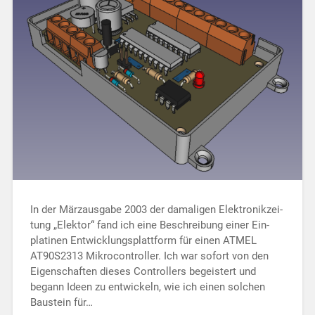
In der Märzausgabe 2003 der damaligen Elek­tronik­zei­
tung „Elektor“ fand ich eine Be­schrei­bung einer Ein­
platinen Ent­wicklungs­platt­form für einen ATMEL
AT90S2313 Mikrocontroller. Ich war so­fort von den
Eigen­schaften dieses Con­trollers begeistert und
begann Ideen zu ent­wickeln, wie ich einen solchen
Bau­stein für…