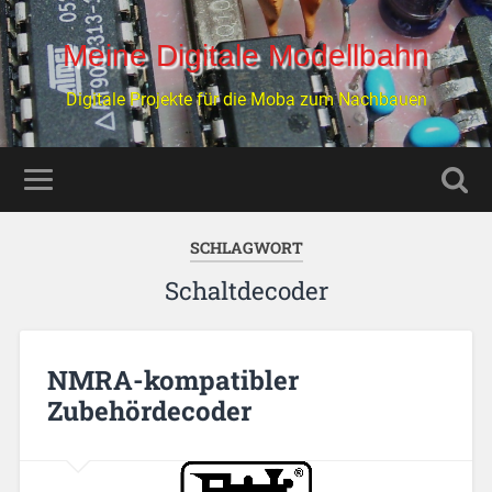
Meine Digitale Modellbahn
Digitale Projekte für die Moba zum Nachbauen
SCHLAGWORT
Schaltdecoder
NMRA-kompatibler
Zubehördecoder