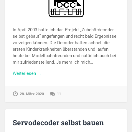
In April 2003 hatte ich das Projekt „Zu­be­hör­de­co­der
selbst gebaut“ an­ge­fangen und recht bald Er­geb­nis­se
vor­zei­gen kön­nen. Die De­coder hat­ten schnell die
ersten Kin­der­krank­­­hei­ten überstanden und laufen
heute bei Mo­dell­bahn­freun­den und natürlich auch bei
mir zu­frie­den­stel­lend. Je mehr ich mich…
Weiterlesen →
28. März 2020
11
Servodecoder selbst bauen