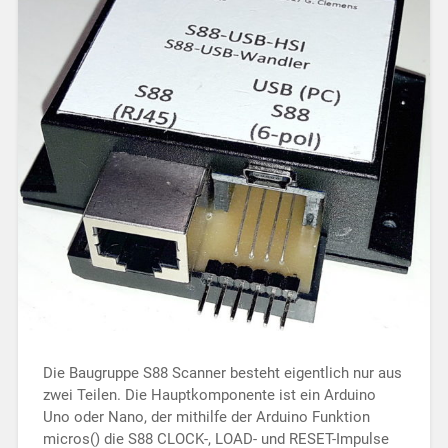
Die Baugruppe S88 Scanner be­steht ei­gent­lich nur aus
zwei Tei­len. Die Haupt­kom­po­nen­te ist ein Ar­duino
Uno oder Nano, der mit­hilfe der Ar­dui­no Funktion
micros() die S88 CLOCK-, LOAD- und RESET-Impulse