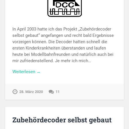
In April 2003 hatte ich das Projekt „Zu­be­hör­de­co­der
selbst gebaut“ an­ge­fangen und recht bald Er­geb­nis­se
vor­zei­gen kön­nen. Die De­coder hat­ten schnell die
ersten Kin­der­krank­­­hei­ten überstanden und laufen
heute bei Mo­dell­bahn­freun­den und natürlich auch bei
mir zu­frie­den­stel­lend. Je mehr ich mich…
Weiterlesen →
28. März 2020
11
Zubehördecoder selbst gebaut