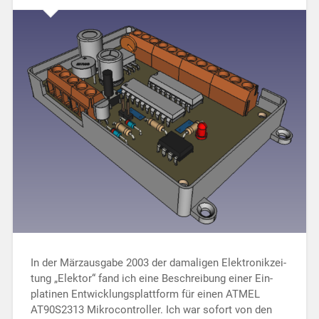
In der Märzausgabe 2003 der damaligen Elek­tronik­zei­
tung „Elektor“ fand ich eine Be­schrei­bung einer Ein­
platinen Ent­wicklungs­platt­form für einen ATMEL
AT90S2313 Mikrocontroller. Ich war so­fort von den