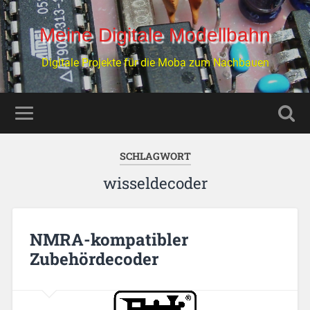
Meine Digitale Modellbahn
Digitale Projekte für die Moba zum Nachbauen
SCHLAGWORT
wisseldecoder
NMRA-kompatibler
Zubehördecoder