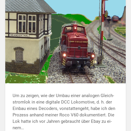
Um zu zeigen, wie der Umbau einer analogen Gleich­
strom­lok in eine digitale DCC Lo­ko­mo­ti­ve, d. h. der
Einbau eines Decoders, von­stat­ten­­­geht, habe ich den
Pro­zess anhand mei­ner Roco V60 doku­men­tiert. Die
Lok hatte ich vor Jahren ge­braucht über Ebay zu ei­
nem…