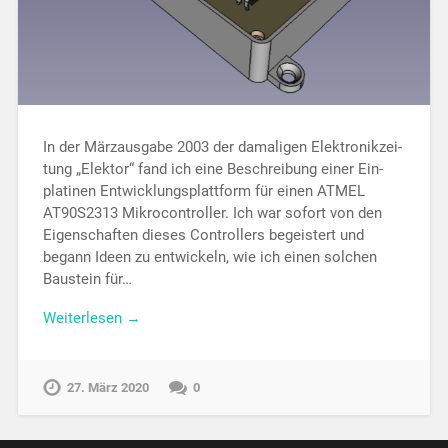
In der Märzausgabe 2003 der damaligen Elek­tronik­zei­
tung „Elektor“ fand ich eine Be­schrei­bung einer Ein­
platinen Ent­wicklungs­platt­form für einen ATMEL
AT90S2313 Mikrocontroller. Ich war so­fort von den
Eigen­schaften dieses Con­trollers begeistert und
begann Ideen zu ent­wickeln, wie ich einen solchen
Bau­stein für…
Weiterlesen →
27. März 2020
0