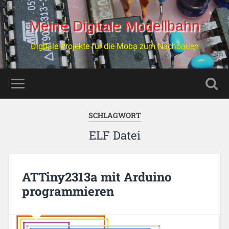
Meine Digitale Modellbahn
Digitale Projekte für die Moba zum Nachbauen
SCHLAGWORT
ELF Datei
ATTiny2313a mit Arduino
programmieren