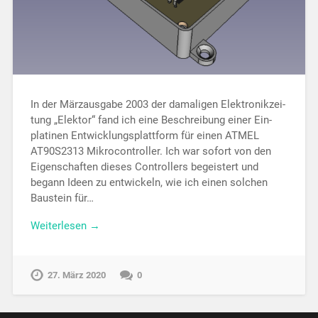
In der Märzausgabe 2003 der damaligen Elek­tronik­zei­
tung „Elektor“ fand ich eine Be­schrei­bung einer Ein­
platinen Ent­wicklungs­platt­form für einen ATMEL
AT90S2313 Mikrocontroller. Ich war so­fort von den
Eigen­schaften dieses Con­trollers begeistert und
begann Ideen zu ent­wickeln, wie ich einen solchen
Bau­stein für…
Weiterlesen →
27. März 2020
0