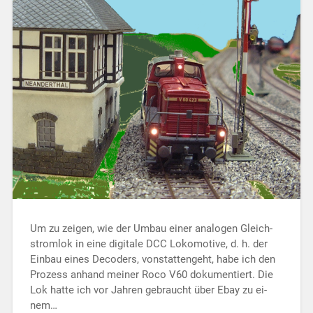
Um zu zeigen, wie der Umbau einer analogen Gleich­
strom­lok in eine digitale DCC Lo­ko­mo­ti­ve, d. h. der
Einbau eines Decoders, von­stat­ten­­­geht, habe ich den
Pro­zess anhand mei­ner Roco V60 doku­men­tiert. Die
Lok hatte ich vor Jahren ge­braucht über Ebay zu ei­
nem…