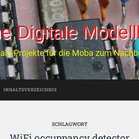
e Digitale Model
tale Projekte für die Moba zum Nach
INHALTSVERZEICHNIS
SCHLAGWORT
WiFi occuppancy detector