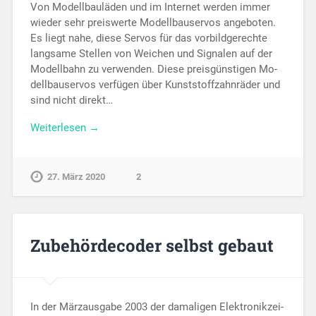
Von Modellbauläden und im In­ter­net werden immer
wieder sehr preis­werte Mo­dell­bau­ser­vos an­geboten.
Es liegt nahe, diese Ser­vos für das vorbildgerechte
lang­same Stellen von Weichen und Sig­nalen auf der
Mo­dell­bahn zu ver­wenden. Diese preis­­güns­ti­gen Mo­
dell­bau­ser­vos ver­fü­gen über Kunst­­stoff­zahnräder und
sind nicht di­rekt…
Weiterlesen →
27. März 2020
2
Zubehördecoder selbst gebaut
In der Märzausgabe 2003 der damaligen Elek­tronik­zei­