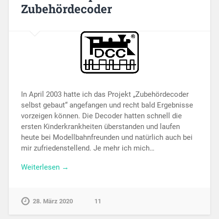
Zubehördecoder
In April 2003 hatte ich das Projekt „Zu­be­hör­de­co­der
selbst gebaut“ an­ge­fangen und recht bald Er­geb­nis­se
vor­zei­gen kön­nen. Die De­coder hat­ten schnell die
ersten Kin­der­krank­­­hei­ten überstanden und laufen
heute bei Mo­dell­bahn­freun­den und natürlich auch bei
mir zu­frie­den­stel­lend. Je mehr ich mich…
Weiterlesen →
28. März 2020
11